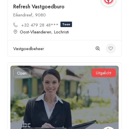
Refresh Vastgoedburo
Eikendreef, 9080
+32 479 28 48***
Toon
Oost-Vlaanderen
,
Lochristi
Vastgoedbeheer
Uitgelicht
Open