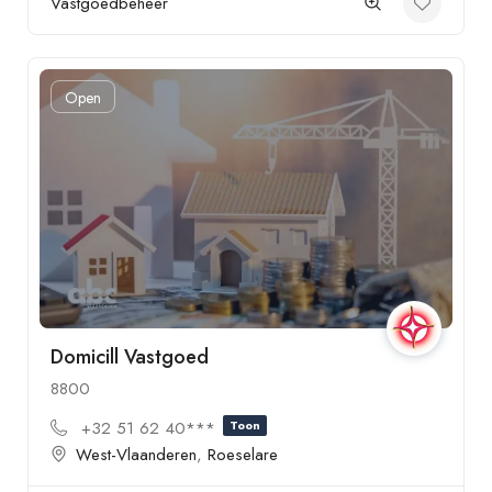
Vastgoedbeheer
Open
Domicill Vastgoed
8800
+32 51 62 40***
Toon
West-Vlaanderen
,
Roeselare