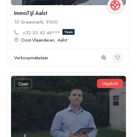
ImmoTijl Aalst
10 Graanmarkt, 9300
+32 53 42 46***
Toon
Oost-Vlaanderen
,
Aalst
Verkoopmakelaar
Uitgelicht
Open