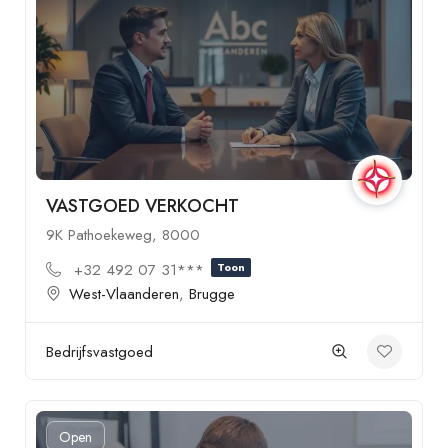
VASTGOED VERKOCHT
9K Pathoekeweg, 8000
+32 492 07 31***
Toon
West-Vlaanderen
,
Brugge
Bedrijfsvastgoed
Open