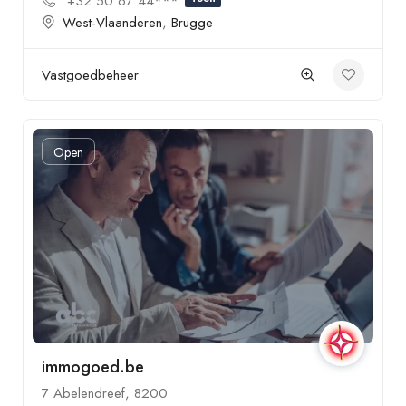
+32 50 67 44***
West-Vlaanderen
,
Brugge
Vastgoedbeheer
Open
immogoed.be
7 Abelendreef, 8200