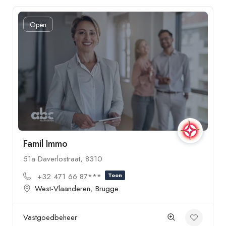
Open
Famil Immo
51a Daverlostraat, 8310
+32 471 66 87***
Toon
West-Vlaanderen
,
Brugge
Vastgoedbeheer