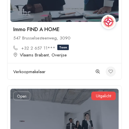
Immo FIND A HOME
547 Brusselsesteenweg, 3090
+32 2 657 11***
Toon
Vlaams Brabant
,
Overijse
Verkoopmakelaar
Uitgelicht
Open