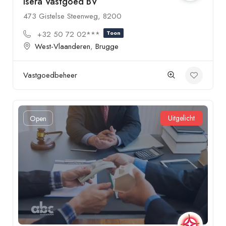
Isera Vastgoed BV
473 Gistelse Steenweg, 8200
+32 50 72 02***
Toon
West-Vlaanderen
,
Brugge
Vastgoedbeheer
Uitgelicht
Open