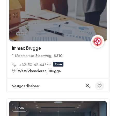
Immax Brugge
1 Moerkerkse Steenweg, 8310
+32 50 62 44***
Toon
West-Vlaanderen
,
Brugge
Vastgoedbeheer
Open