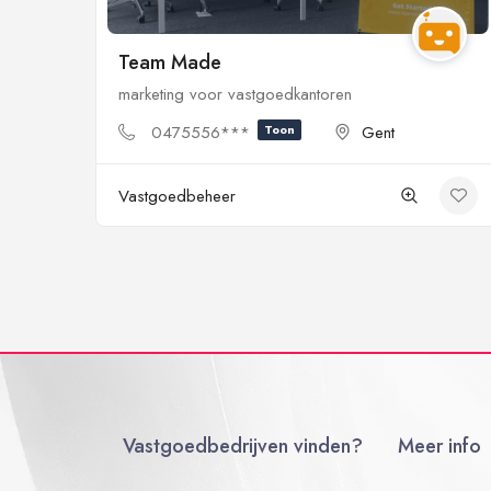
Team Made
marketing voor vastgoedkantoren
0475556***
Toon
Gent
Vastgoedbeheer
Vastgoedbedrijven vinden?
Meer info