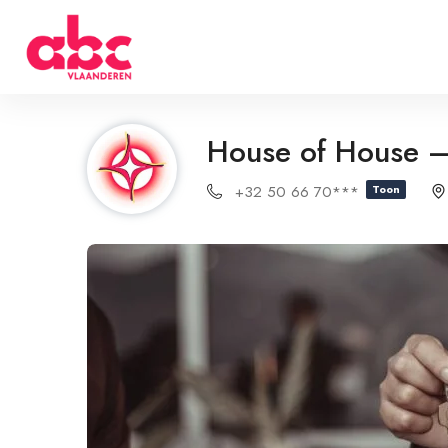
House of House – 
+32 50 66 70***
Toon