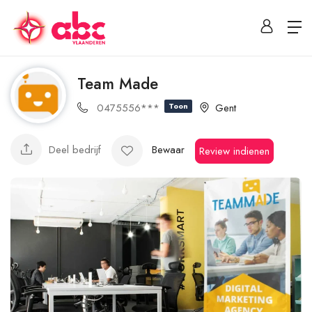
Team Made
0475556***
Toon
Gent
Deel bedrijf
Bewaar
Review indienen