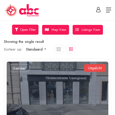
Map View
Listings View
Open Filter
Showing the single result
Sorteer op:
Standaard
Uitgelicht
Gesloten