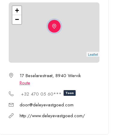
+
−
Leaflet
17 Beselarestraat, 8940 Wervik
Route
Toon
+32 470 05 60***
door@deleyevastgoed.com
http://www.deleyevastgoed.com/