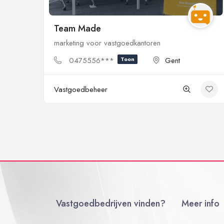
Team Made
marketing voor vastgoedkantoren
0475556***
Toon
Gent
Vastgoedbeheer
Vastgoedbedrijven vinden?
Meer info