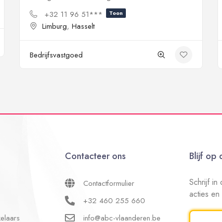
+32 11 96 51***
Toon
Limburg
,
Hasselt
Bedrijfsvastgoed
Contacteer ons
Blijf op
Schrijf i
Contactformulier
acties en
+32 460 255 660
elaars
info@abc-vlaanderen.be