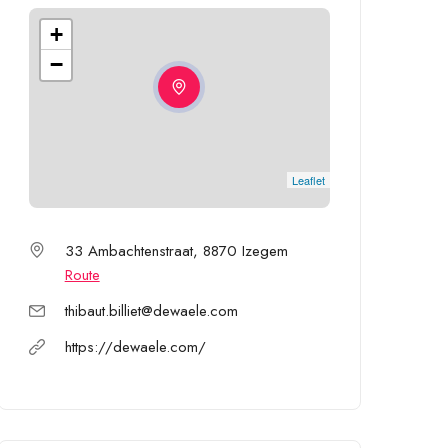
+
−
Leaflet
33 Ambachtenstraat, 8870 Izegem
Route
thibaut.billiet@dewaele.com
https://dewaele.com/