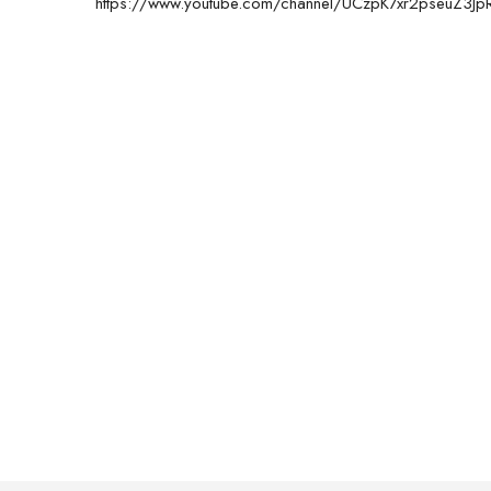
https://www.youtube.com/channel/UCzpK7xr2pseuZ3J