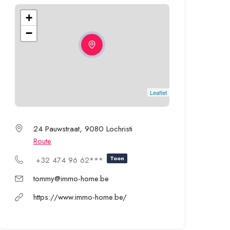
+
−
Leaflet
24 Pauwstraat, 9080 Lochristi
Route
Toon
+32 474 96 62***
tommy@immo-home.be
https://www.immo-home.be/