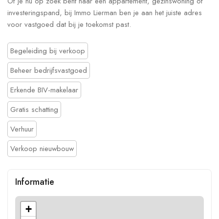
Of je nu op zoek bent naar een appartement, gezinswoning of
investeringspand, bij Immo Lierman ben je aan het juiste adres
voor vastgoed dat bij je toekomst past.
Begeleiding bij verkoop
Beheer bedrijfsvastgoed
Erkende BIV-makelaar
Gratis schatting
Verhuur
Verkoop nieuwbouw
Informatie
+