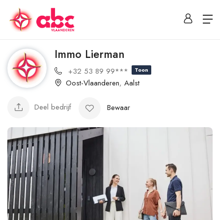
Immo Lierman
+32 53 89 99***
Toon
Oost-Vlaanderen
,
Aalst
Deel bedrijf
Bewaar