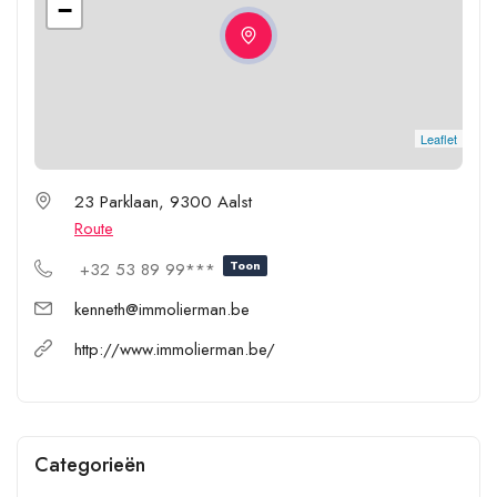
−
Leaflet
23 Parklaan, 9300 Aalst
Route
Toon
+32 53 89 99***
kenneth@immolierman.be
http://www.immolierman.be/
Categorieën