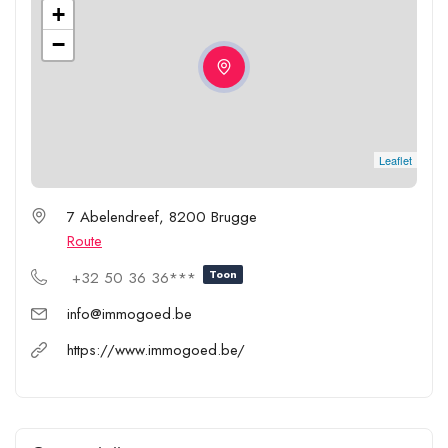
+
−
Leaflet
7 Abelendreef, 8200 Brugge
Route
Toon
+32 50 36 36***
info@immogoed.be
https://www.immogoed.be/