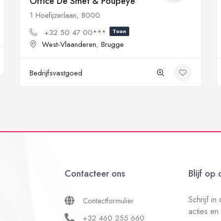
Office De Smet & Poupeye
1 Hoefijzerlaan, 8000
+32 50 47 00***
Toon
West-Vlaanderen
,
Brugge
Bedrijfsvastgoed
Contacteer ons
Blijf op
Schrijf i
Contactformulier
acties en
+32 460 255 660