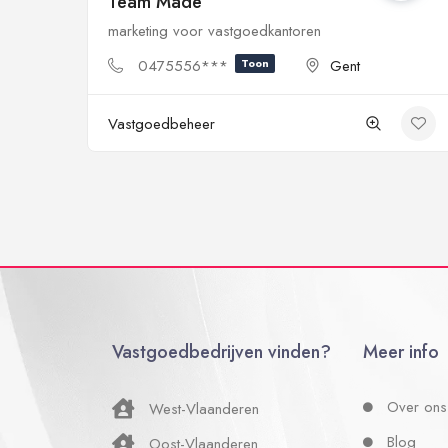
Team Made
marketing voor vastgoedkantoren
0475556***
Toon
Gent
Vastgoedbeheer
Vastgoedbedrijven vinden?
Meer info
Over ons
West-Vlaanderen
Blog
Oost-Vlaanderen