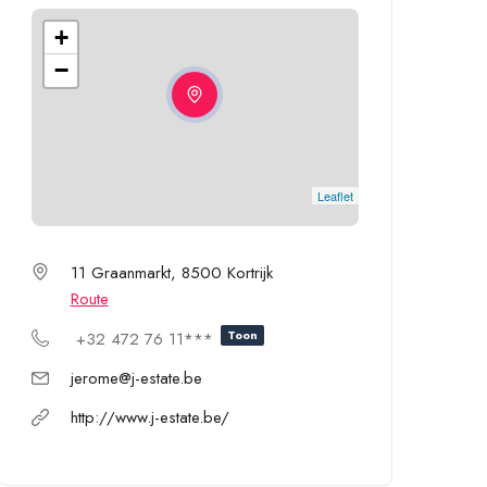
+
−
Leaflet
11 Graanmarkt, 8500 Kortrijk
Route
Toon
+32 472 76 11***
jerome@j-estate.be
http://www.j-estate.be/