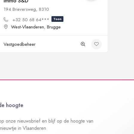
Immo S&D
194 Brieversweg, 8310
+32 50 68 64***
Toon
West-Vlaanderen
,
Brugge
Vastgoedbeheer
 de hoogte
n op onze nieuwsbrief en blijf op de hoogte van
 nieuwtje in Vlaanderen