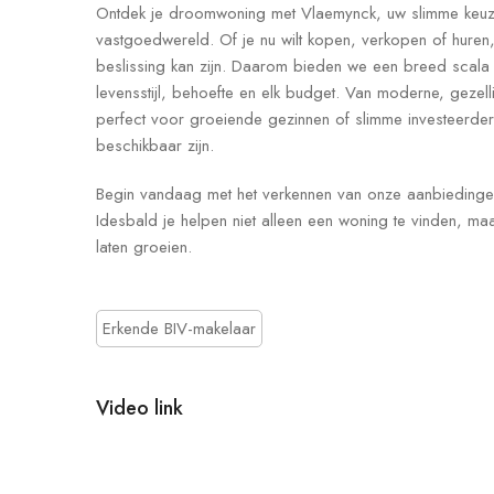
Ontdek je droomwoning met Vlaemynck, uw slimme keuze 
vastgoedwereld. Of je nu wilt kopen, verkopen of huren,
beslissing kan zijn. Daarom bieden we een breed scal
levensstijl, behoefte en elk budget. Van moderne, gezell
perfect voor groeiende gezinnen of slimme investeerders
beschikbaar zijn.
Begin vandaag met het verkennen van onze aanbiedingen
Idesbald je helpen niet alleen een woning te vinden, m
laten groeien.
Erkende BIV-makelaar
Video link