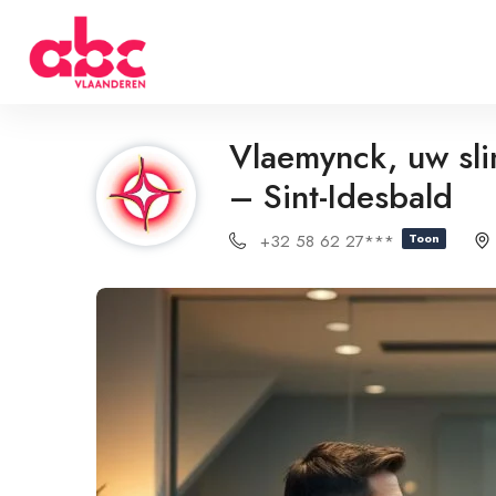
Vlaemynck, uw sl
– Sint-Idesbald
+32 58 62 27***
Toon