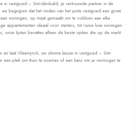
in vastgoed – Sint-Idesbald, je vertrouwde partner in de
 we begrijpen dat het vinden van het juiste vastgoed een grote
a aan woningen, op maat gemaakt om te voldoen aan elke
ige appartementen ideaal voor starters, tot ruime luxe woningen
, onze lijsten bevatten alleen de beste opties die op de markt
 en laat Vlaemynck, uw slimme keuze in vastgoed – Sint-
aar een plek om thuis te noemen of een kans om je vermogen te