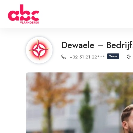
Dewaele – Bedrij
+32 51 21 22***
Toon