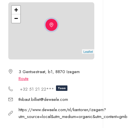
+
−
Leaflet
3 Gentsestraat, b1, 8870 Izegem
Route
Toon
+32 51 21 22***
thibaut.billiet@dewaele.com
https://www.dewaele.com/nl/kantoren/izegem?
utm_source=local&utm_medium=organic&utm_content=gmb