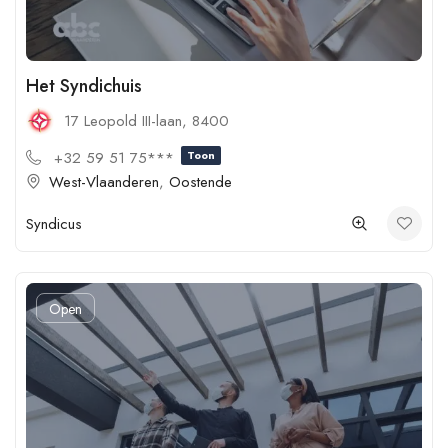
Het Syndichuis
17 Leopold III-laan, 8400
+32 59 51 75***
Toon
West-Vlaanderen
,
Oostende
Syndicus
Open