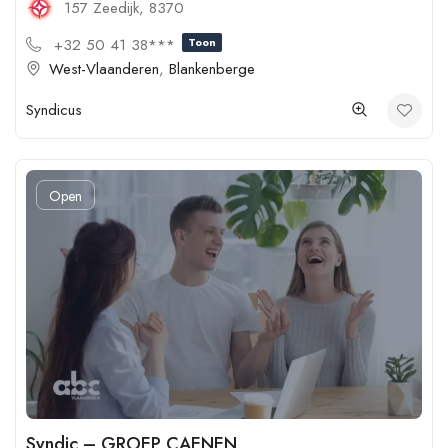
157 Zeedijk, 8370
+32 50 41 38***
Toon
West-Vlaanderen
,
Blankenberge
Syndicus
Open
Syndic – GROEP CAENEN