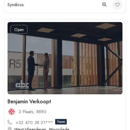
Syndicus
Open
Benjamin Verkoopt
2 Plaats, 8890
+32 470 38 21***
Toon
West-Vlaanderen
,
Moorslede