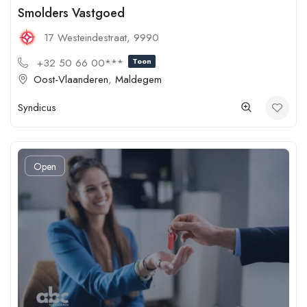
Smolders Vastgoed
17 Westeindestraat, 9990
+32 50 66 00***
Toon
Oost-Vlaanderen
,
Maldegem
Syndicus
Open