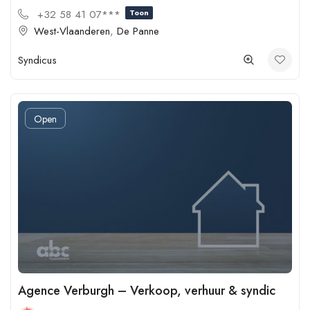
+32 58 41 07***
Toon
West-Vlaanderen
,
De Panne
Syndicus
Open
Agence Verburgh – Verkoop, verhuur & syndic