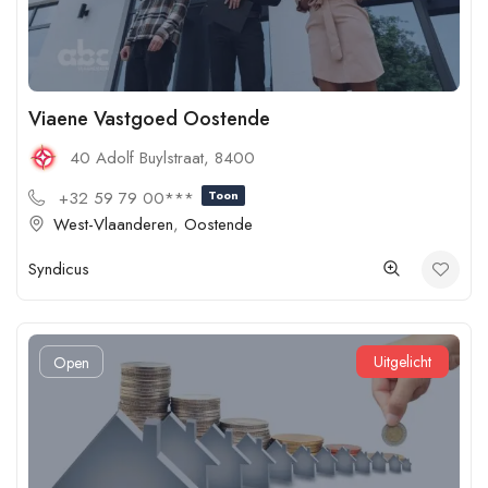
Viaene Vastgoed Oostende
40 Adolf Buylstraat, 8400
+32 59 79 00***
Toon
West-Vlaanderen
,
Oostende
Syndicus
Uitgelicht
Open