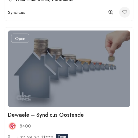
Syndicus
Open
Dewaele – Syndicus Oostende
8400
+32 59 30 11***
Toon