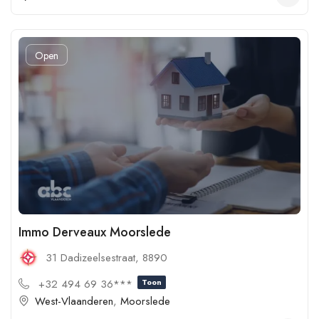
Open
Immo Derveaux Moorslede
31 Dadizeelsestraat, 8890
+32 494 69 36***
Toon
West-Vlaanderen
,
Moorslede