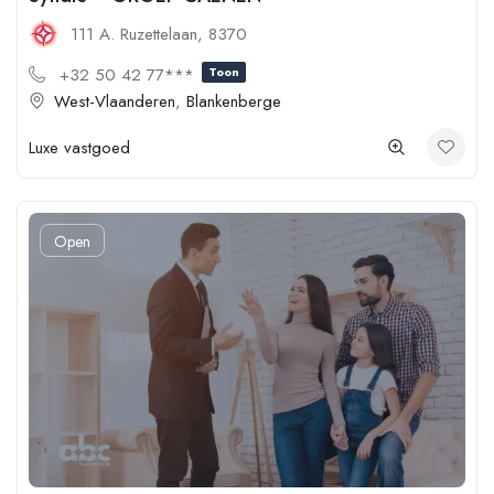
111 A. Ruzettelaan, 8370
+32 50 42 77***
Toon
West-Vlaanderen
,
Blankenberge
Luxe vastgoed
Open