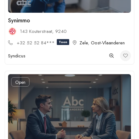
Synimmo
143 Kouterstraat, 9240
+32 52 52 84***
Toon
Zele
,
Oost-Vlaanderen
Syndicus
Open