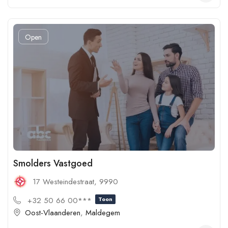
Open
Smolders Vastgoed
17 Westeindestraat, 9990
+32 50 66 00***
Toon
Oost-Vlaanderen
,
Maldegem