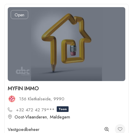
Open
MYFIN IMMO
156 Kleitkalseide, 9990
+32 472 42 79***
Toon
Oost-Vlaanderen
,
Maldegem
Vastgoedbeheer