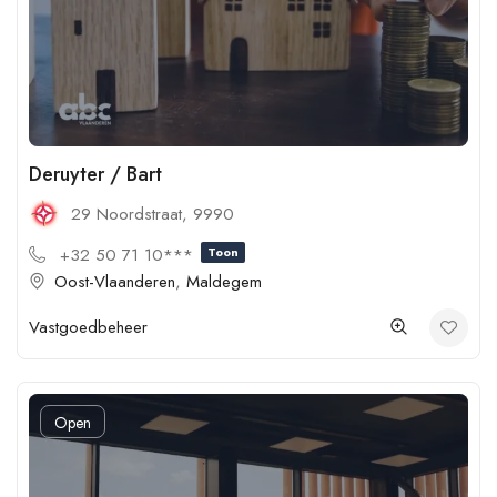
Deruyter / Bart
29 Noordstraat, 9990
+32 50 71 10***
Toon
Oost-Vlaanderen
,
Maldegem
Vastgoedbeheer
Open