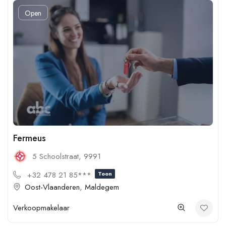
Open
Fermeus
5 Schoolstraat, 9991
+32 478 21 85***
Toon
Oost-Vlaanderen
,
Maldegem
Verkoopmakelaar