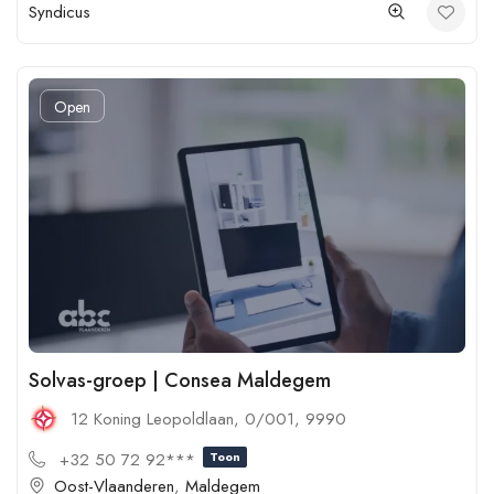
Syndicus
Open
Solvas-groep | Consea Maldegem
12 Koning Leopoldlaan, 0/001, 9990
+32 50 72 92***
Toon
Oost-Vlaanderen
,
Maldegem