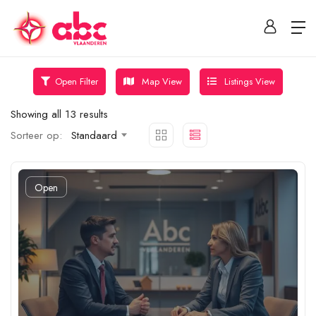
Map View
Listings View
Open Filter
Showing all 13 results
Sorteer op:
Standaard
Open