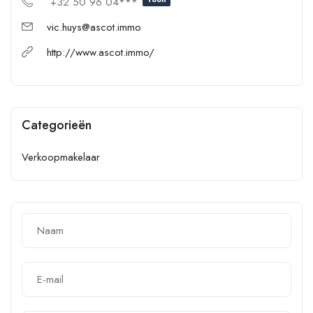
+32 50 96 04***
vic.huys@ascot.immo
http://www.ascot.immo/
Categorieën
Verkoopmakelaar