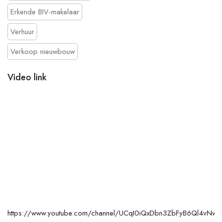
Erkende BIV-makelaar
Verhuur
Verkoop nieuwbouw
Video link
https://www.youtube.com/channel/UCqI0iQxDbn3ZbFyB6Ql4vNw