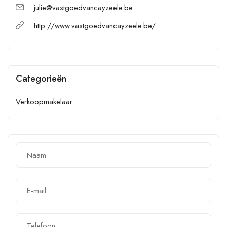
julie@vastgoedvancayzeele.be
http://www.vastgoedvancayzeele.be/
Categorieën
Verkoopmakelaar