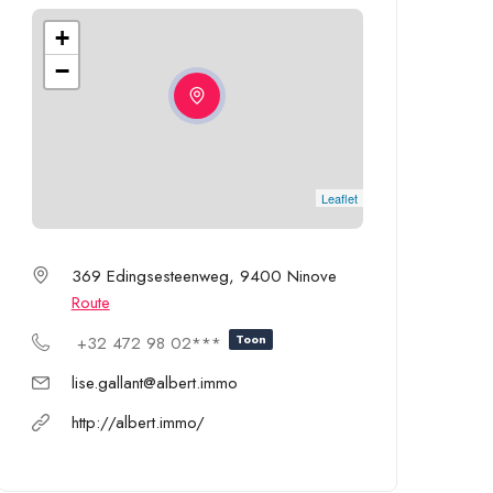
+
−
Leaflet
369 Edingsesteenweg, 9400 Ninove
Route
Toon
+32 472 98 02***
lise.gallant@albert.immo
http://albert.immo/