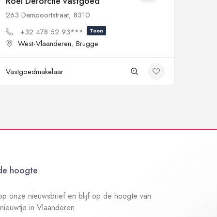
Roel Deforche vastgoed
263 Dampoortstraat, 8310
+32 478 52 93***
Toon
West-Vlaanderen
,
Brugge
Vastgoedmakelaar
 de hoogte
n op onze nieuwsbrief en blijf op de hoogte van
 nieuwtje in Vlaanderen