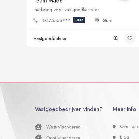
Team Made
marketing voor vastgoedkantoren
0475556***
Toon
Gent
Vastgoedbeheer
Vastgoedbedrijven vinden?
Meer info
Over ons
West-Vlaanderen
Blog
Oost-Vlaanderen