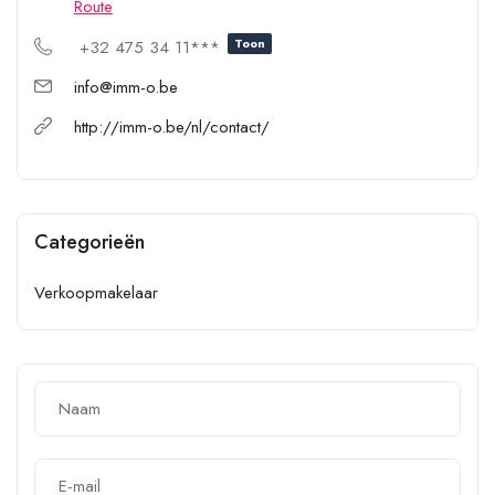
Route
Toon
+32 475 34 11***
info@imm-o.be
http://imm-o.be/nl/contact/
Categorieën
Verkoopmakelaar