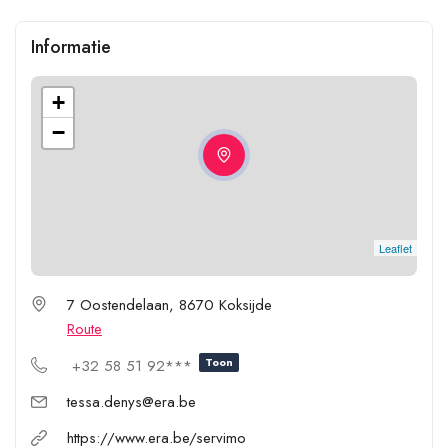
Informatie
+
−
Leaflet
7 Oostendelaan, 8670 Koksijde
Route
Toon
+32 58 51 92***
tessa.denys@era.be
https://www.era.be/servimo