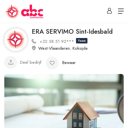
ERA SERVIMO Sint-Idesbald
+32 58 51 92***
Toon
West-Vlaanderen
,
Koksijde
Deel bedrijf
Bewaar