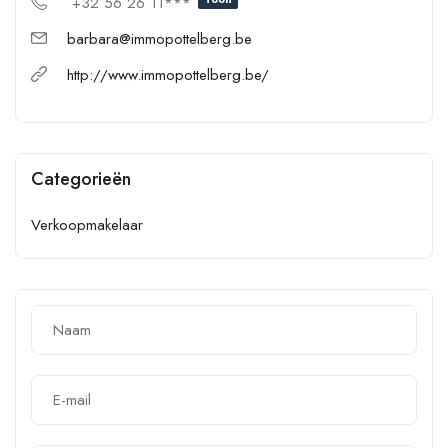
+32 56 26 11***
barbara@immopottelberg.be
http://www.immopottelberg.be/
Categorieën
Verkoopmakelaar