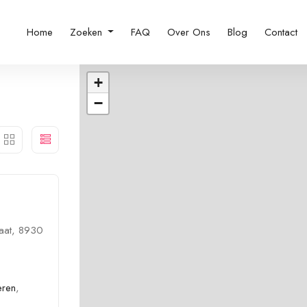
Home
Zoeken
FAQ
Over Ons
Blog
Contact
+
−
aat, 8930
eren
,