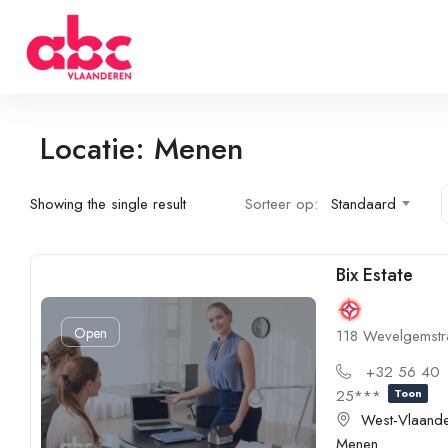
Locatie: Menen
Showing the single result
Sorteer op:
Standaard
Bix Estate
Open
118 Wevelgemstr
+32 56 40
25***
Toon
West-Vlaand
Menen