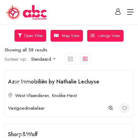
Map View
Listings View
Open Filter
Showing all 58 results
Sorteer op:
Standaard
Azur Immobiliën by Nathalie Lecluyse
Gesloten
West-Vlaanderen
,
Knokke-Heist
Vastgoedmakelaar
Sharp&Wolf
Gesloten