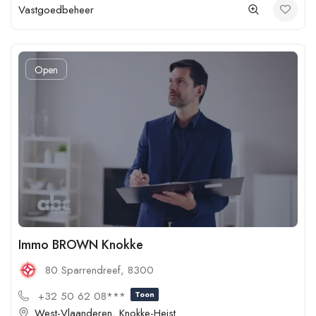
Vastgoedbeheer
Open
Immo BROWN Knokke
80 Sparrendreef, 8300
+32 50 62 08***
Toon
West-Vlaanderen
,
Knokke-Heist