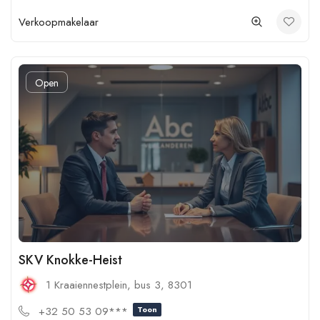
Verkoopmakelaar
Open
SKV Knokke-Heist
1 Kraaiennestplein, bus 3, 8301
+32 50 53 09***
Toon