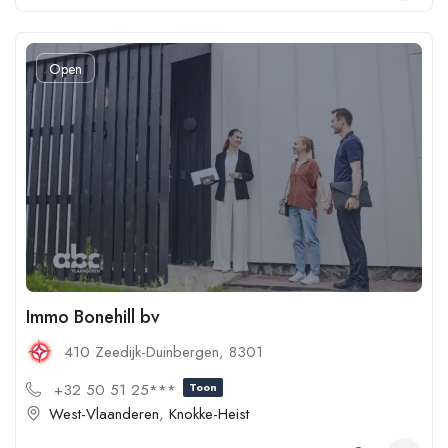
Open
Immo Bonehill bv
410 Zeedijk-Duinbergen, 8301
+32 50 51 25***
Toon
West-Vlaanderen
,
Knokke-Heist