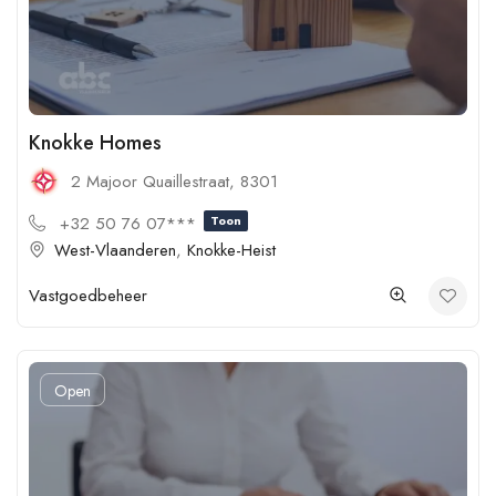
Knokke Homes
2 Majoor Quaillestraat, 8301
+32 50 76 07***
Toon
West-Vlaanderen
,
Knokke-Heist
Vastgoedbeheer
Open