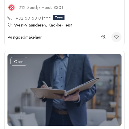
212 Zeedijk-Heist, 8301
+32 50 53 01***
Toon
West-Vlaanderen
,
Knokke-Heist
Vastgoedmakelaar
Open