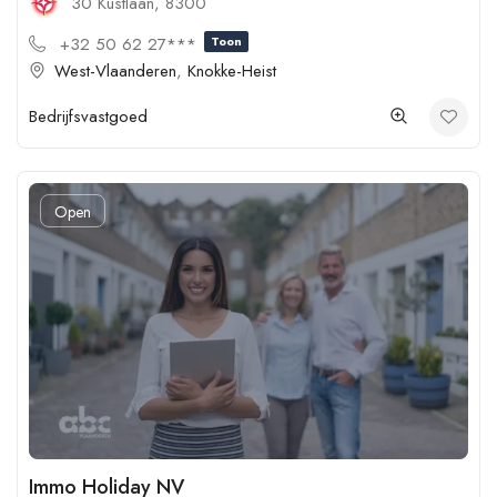
30 Kustlaan, 8300
+32 50 62 27***
Toon
West-Vlaanderen
,
Knokke-Heist
Bedrijfsvastgoed
Open
Immo Holiday NV