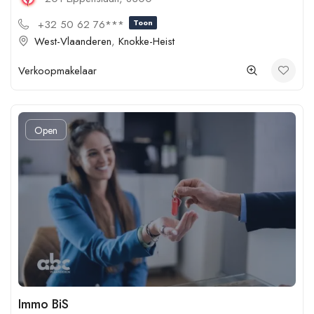
+32 50 62 76***
Toon
West-Vlaanderen
,
Knokke-Heist
Verkoopmakelaar
Open
Immo BiS