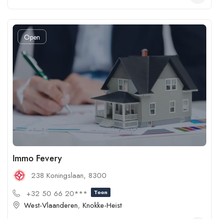
Open
Immo Fevery
238 Koningslaan, 8300
+32 50 66 20***
Toon
West-Vlaanderen
,
Knokke-Heist