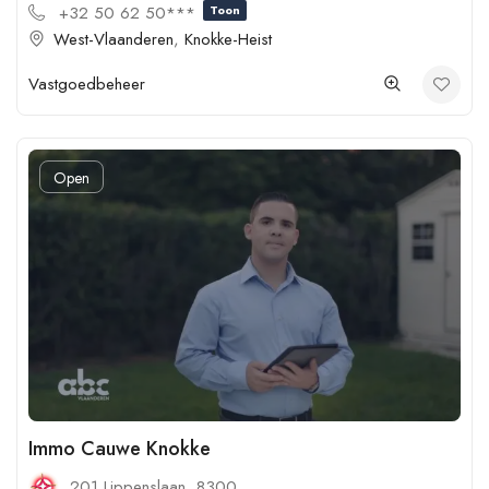
+32 50 62 50***
Toon
West-Vlaanderen
,
Knokke-Heist
Vastgoedbeheer
Open
Immo Cauwe Knokke
201 Lippenslaan, 8300