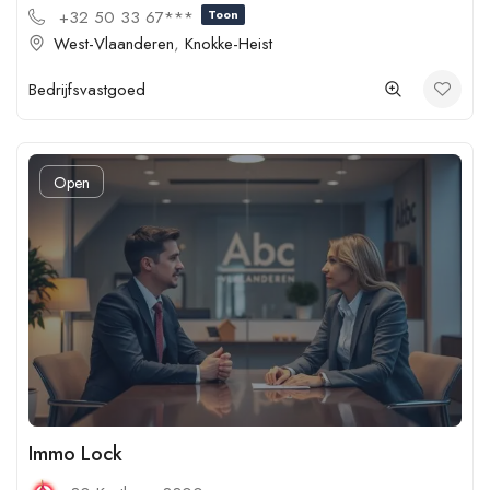
+32 50 33 67***
Toon
West-Vlaanderen
,
Knokke-Heist
Bedrijfsvastgoed
Open
Immo Lock