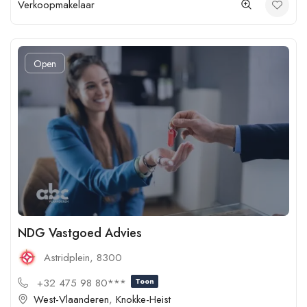
Verkoopmakelaar
Open
NDG Vastgoed Advies
Astridplein, 8300
+32 475 98 80***
Toon
West-Vlaanderen
,
Knokke-Heist