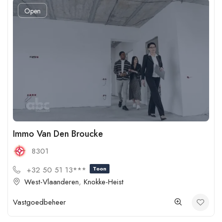
Open
Immo Van Den Broucke
8301
+32 50 51 13***
Toon
West-Vlaanderen
,
Knokke-Heist
Vastgoedbeheer