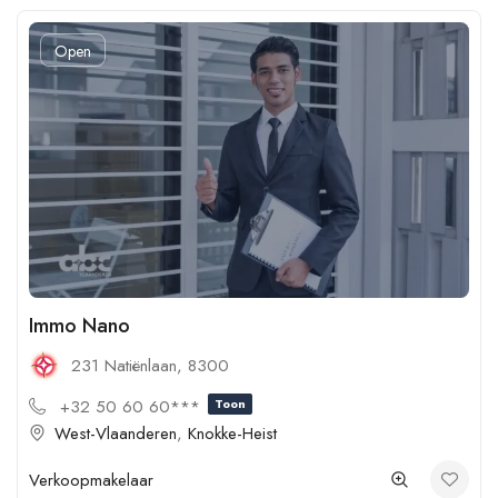
Open
Immo Nano
231 Natiënlaan, 8300
+32 50 60 60***
Toon
West-Vlaanderen
,
Knokke-Heist
Verkoopmakelaar