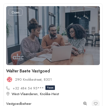
Open
Walter Baete Vastgoed
290 Knokkestraat, 8301
+32 484 54 95***
Toon
West-Vlaanderen
,
Knokke-Heist
Vastgoedbeheer