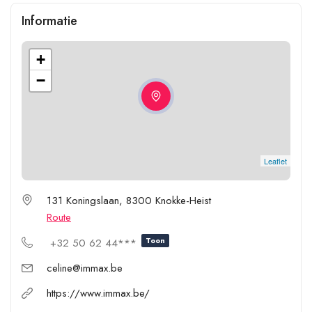
Informatie
+
−
Leaflet
131 Koningslaan, 8300 Knokke-Heist
Route
Toon
+32 50 62 44***
celine@immax.be
https://www.immax.be/