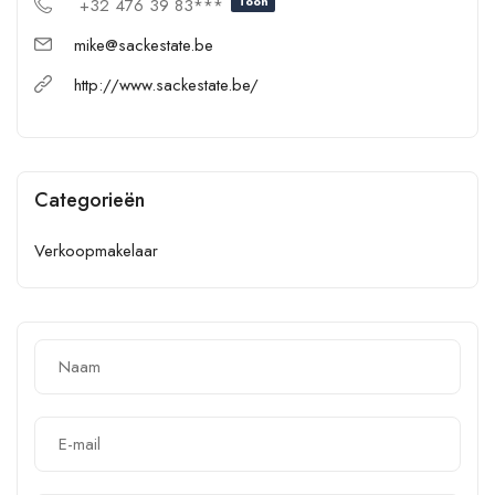
Toon
+32 476 39 83***
mike@sackestate.be
http://www.sackestate.be/
Categorieën
Verkoopmakelaar