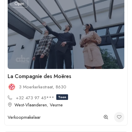
Open
La Compagnie des Moëres
3 Moerkerkestraat, 8630
+32 473 97 45***
Toon
West-Vlaanderen
,
Veurne
Verkoopmakelaar