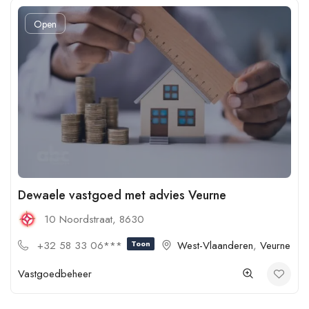
Open
Dewaele vastgoed met advies Veurne
10 Noordstraat, 8630
+32 58 33 06***
Toon
West-Vlaanderen
,
Veurne
Vastgoedbeheer