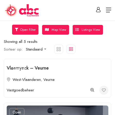
Map View
Listings View
Open Filter
Showing all 5 results
Sorteer op:
Standaard
Vlaemynck – Veurne
Gesloten
West-Vlaanderen
,
Veurne
Vastgoedbeheer
Open