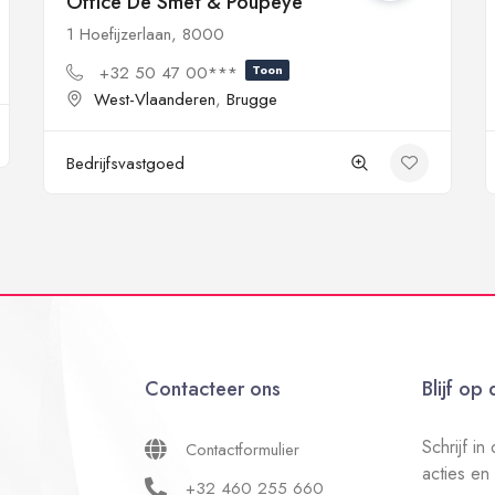
Office De Smet & Poupeye
1 Hoefijzerlaan, 8000
+32 50 47 00***
Toon
West-Vlaanderen
,
Brugge
Bedrijfsvastgoed
Contacteer ons
Blijf op
Schrijf i
Contactformulier
acties en
+32 460 255 660