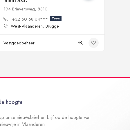
Immo S&D
194 Brieversweg, 8310
+32 50 68 64***
Toon
West-Vlaanderen
,
Brugge
Vastgoedbeheer
 de hoogte
n op onze nieuwsbrief en blijf op de hoogte van
 nieuwtje in Vlaanderen