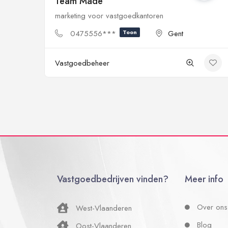
Team Made
marketing voor vastgoedkantoren
0475556***
Toon
Gent
Vastgoedbeheer
Vastgoedbedrijven vinden?
Meer info
Over ons
West-Vlaanderen
Blog
Oost-Vlaanderen