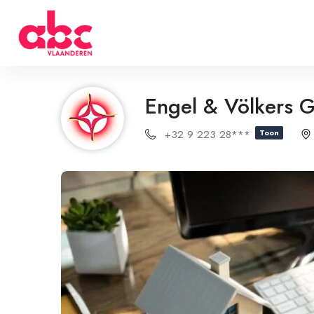
Engel & Völkers 
+32 9 223 28***
Toon