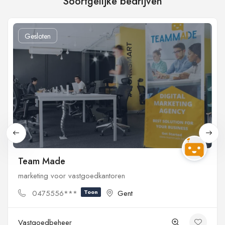
Soortgelijke bedrijven
Gesloten
Team Made
marketing voor vastgoedkantoren
0475556***
Toon
Gent
Vastgoedbeheer