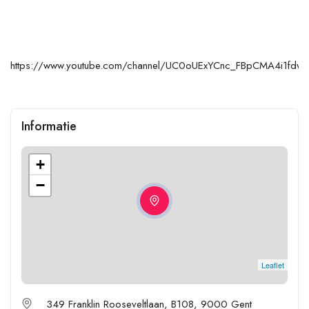
https://www.youtube.com/channel/UC0oUExYCnc_FBpCMA4i1fdw
Informatie
+
−
Leaflet
349 Franklin Rooseveltlaan, B108, 9000 Gent