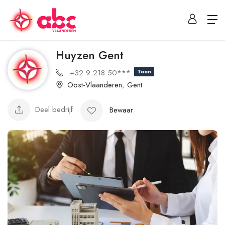
Huyzen Gent
+32 9 218 50***
Toon
Oost-Vlaanderen
,
Gent
Deel bedrijf
Bewaar