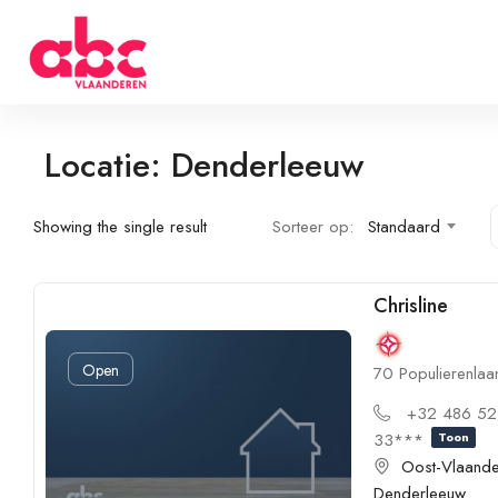
Locatie: Denderleeuw
Showing the single result
Sorteer op:
Standaard
Chrisline
Open
70 Populierenla
+32 486 52
33***
Toon
Oost-Vlaand
Denderleeuw