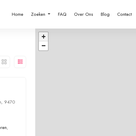
Home
Zoeken
FAQ
Over Ons
Blog
Contact
+
−
an, 9470
eren
,