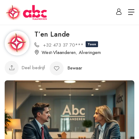
T’en Lande
+32 473 37 70***
Toon
West-Vlaanderen
,
Alveringem
Deel bedrijf
Bewaar