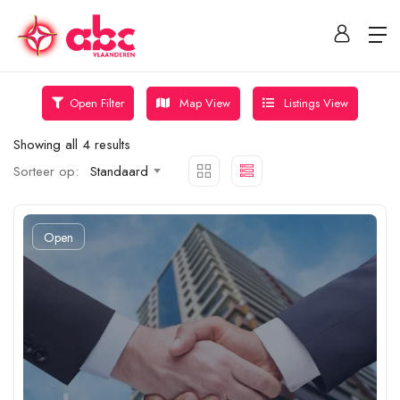
Map View
Listings View
Open Filter
Showing all 4 results
Sorteer op:
Standaard
Open