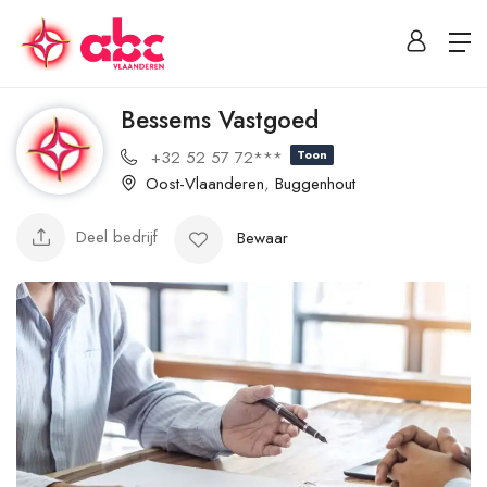
Bessems Vastgoed
+32 52 57 72***
Toon
Oost-Vlaanderen
,
Buggenhout
Deel bedrijf
Bewaar