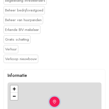
Begeleiding investeerders
Beheer bedrijfsvastgoed
Beheer van huurpanden
Erkende BIV-makelaar
Gratis schatting
Verhuur
Verkoop nieuwbouw
Informatie
+
−