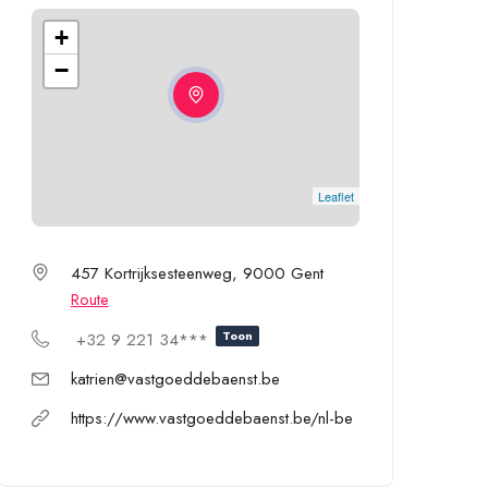
+
−
Leaflet
457 Kortrijksesteenweg, 9000 Gent
Route
Toon
+32 9 221 34***
katrien@vastgoeddebaenst.be
https://www.vastgoeddebaenst.be/nl-be