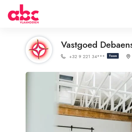
Vastgoed Debaens
+32 9 221 34***
Toon