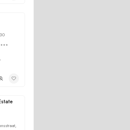
230
3***
-
Estate
nsstraat,