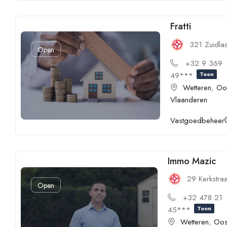
Fratti
321 Zuidla
Open
+32 9 369
49***
Toon
Wetteren
,
Oo
Vlaanderen
Vastgoedbeheer
Immo Mazic
29 Kerkstra
Open
+32 478 21
45***
Toon
Wetteren
,
Oos