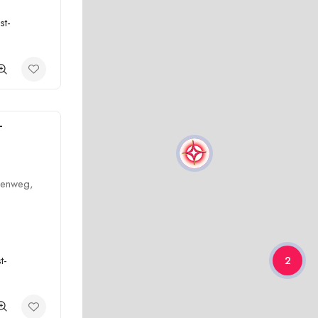
st-
–
eenweg,
t-
2