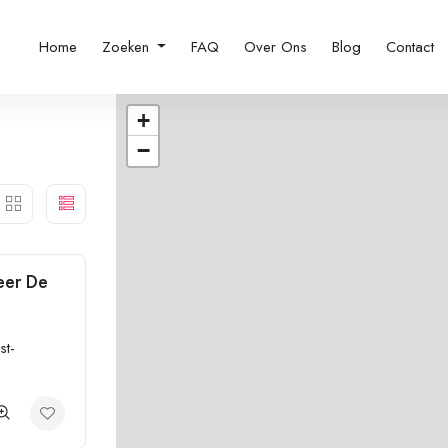
Home
Zoeken
FAQ
Over Ons
Blog
Contact
+
−
eer De
st-