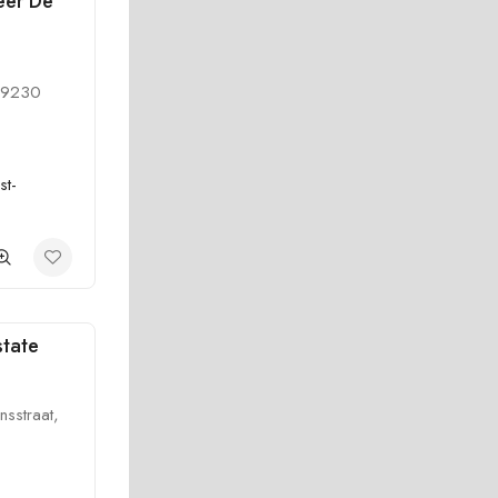
eer De
, 9230
st-
state
nsstraat,