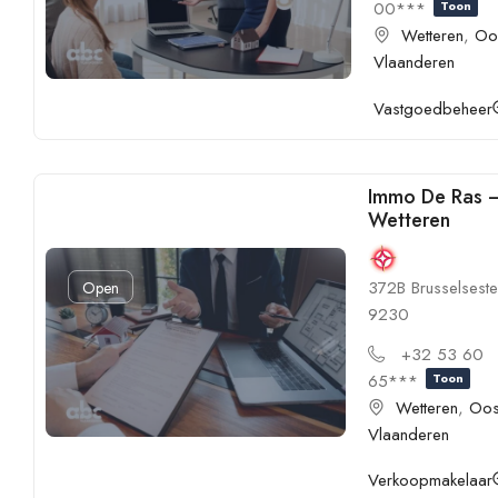
00***
Toon
Wetteren
,
Oo
Vlaanderen
Vastgoedbeheer
Immo De Ras 
Wetteren
372B Brusselsest
Open
9230
+32 53 60
65***
Toon
Wetteren
,
Oos
Vlaanderen
Verkoopmakelaar