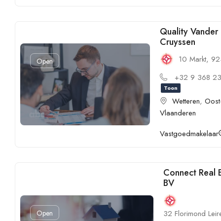
Quality Vander
Cruyssen
10 Markt, 9
Open
+32 9 368 2
Toon
Wetteren
,
Oost
Vlaanderen
Vastgoedmakelaar
Connect Real 
BV
32 Florimond Leire
Open