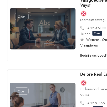
Vastgoedbeh
Vuyst
Open
Laarnesteenweg
+32 476 88
10***
Toon
Wetteren
,
Oo
Vlaanderen
Bedrijfsvastgoed
Delore Real E
3 Florimond Leire
Open
9230
+32 9 365