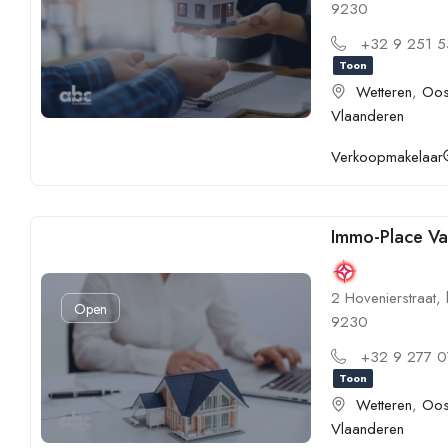
9230
+32 9 251 
Toon
Wetteren
,
Oos
Vlaanderen
Verkoopmakelaar
Immo-Place V
2 Hovenierstraat, 
Open
9230
+32 9 277 
Toon
Wetteren
,
Oos
Vlaanderen