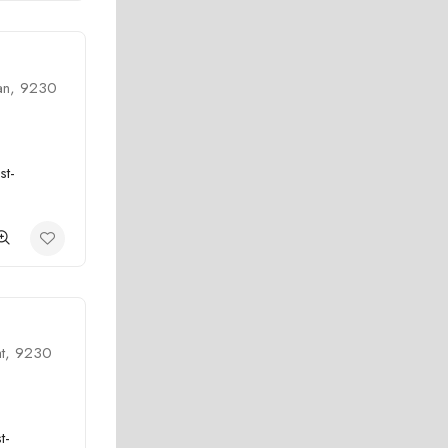
an, 9230
st-
at, 9230
t-