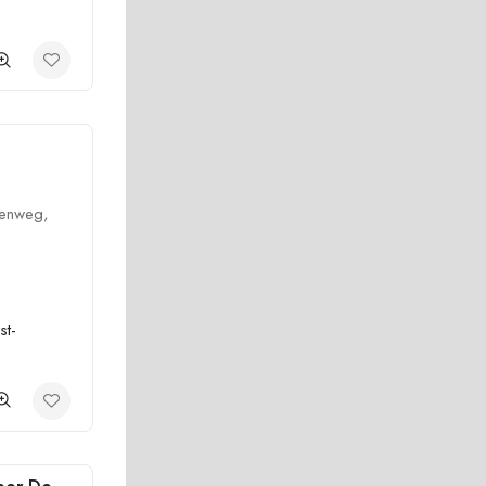
eenweg,
st-