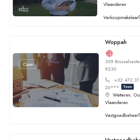
Vlaanderen
Verkoopmakelaar
Woppah
359 Brusselsest
Open
9230
+32 472 31
26***
Toon
Wetteren
,
Oo
Vlaanderen
Vastgoedbeheer