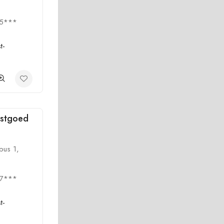
55***
t-
astgoed
bus 1,
07***
t-