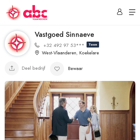
Vastgoed Sinnaeve
+32 492 97 53***
Toon
West-Vlaanderen
,
Koekelare
Deel bedrijf
Bewaar