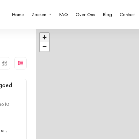
Home
Zoeken
FAQ
Over Ons
Blog
Contact
+
−
tgoed
 8610
ren
,