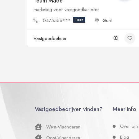
Team Made
marketing voor vastgoedkantoren
0475556***
Toon
Gent
Vastgoedbeheer
Vastgoedbedrijven vinden?
Meer info
Over ons
West-Vlaanderen
Blog
Oost-Vlaanderen