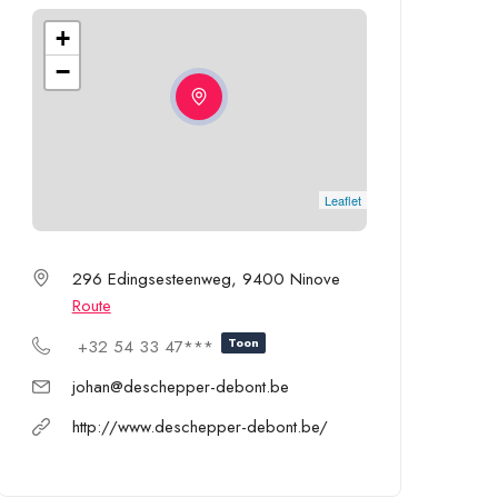
+
−
Leaflet
296 Edingsesteenweg, 9400 Ninove
Route
Toon
+32 54 33 47***
johan@deschepper-debont.be
http://www.deschepper-debont.be/