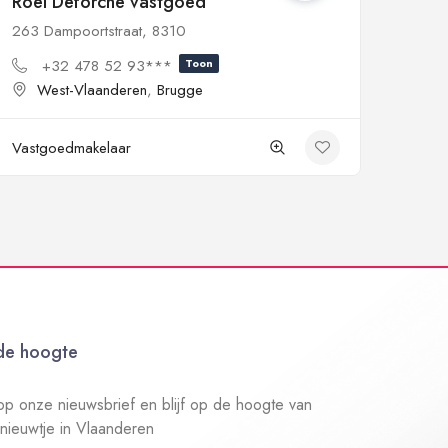
Roel Deforche vastgoed
263 Dampoortstraat, 8310
+32 478 52 93***
Toon
West-Vlaanderen
,
Brugge
Vastgoedmakelaar
 de hoogte
n op onze nieuwsbrief en blijf op de hoogte van
 nieuwtje in Vlaanderen