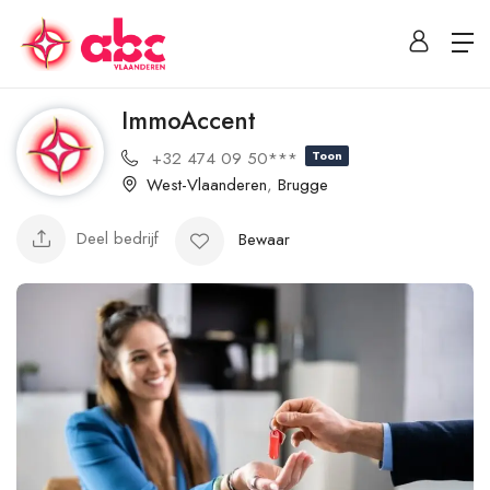
ImmoAccent
+32 474 09 50***
Toon
West-Vlaanderen
,
Brugge
Deel bedrijf
Bewaar