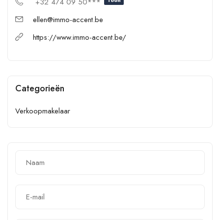
+32 474 09 50***
ellen@immo-accent.be
https://www.immo-accent.be/
Categorieën
Verkoopmakelaar