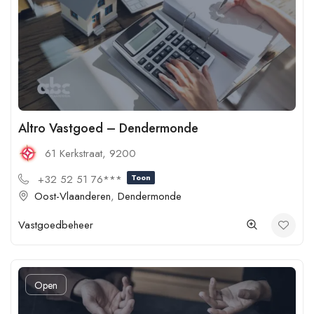
Altro Vastgoed – Dendermonde
61 Kerkstraat, 9200
+32 52 51 76***
Toon
Oost-Vlaanderen
,
Dendermonde
Vastgoedbeheer
Open