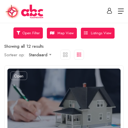
Map View
Listings View
Open Filter
Showing all 12 results
Sorteer op:
Standaard
Open