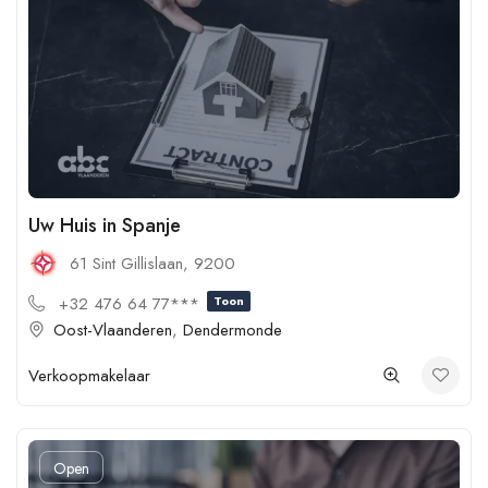
Uw Huis in Spanje
61 Sint Gillislaan, 9200
+32 476 64 77***
Toon
Oost-Vlaanderen
,
Dendermonde
Verkoopmakelaar
Open