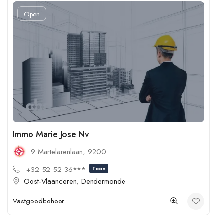
Open
Immo Marie Jose Nv
9 Martelarenlaan, 9200
+32 52 52 36***
Toon
Oost-Vlaanderen
,
Dendermonde
Vastgoedbeheer