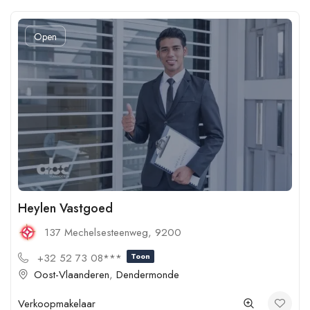
Open
Heylen Vastgoed
137 Mechelsesteenweg, 9200
+32 52 73 08***
Toon
Oost-Vlaanderen
,
Dendermonde
Verkoopmakelaar