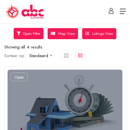
Map View
Listings View
Open Filter
Showing all 4 results
Sorteer op:
Standaard
Open