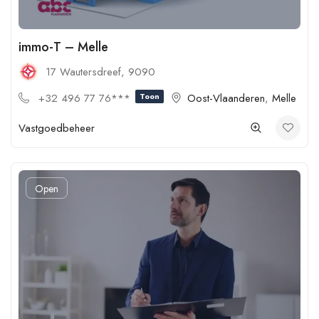
immo-T – Melle
17 Wautersdreef, 9090
+32 496 77 76***
Toon
Oost-Vlaanderen
,
Melle
Vastgoedbeheer
Open