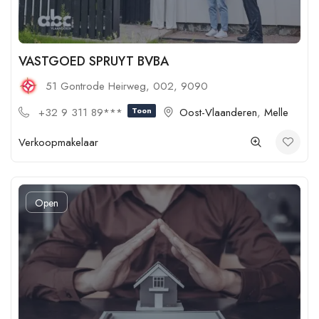
VASTGOED SPRUYT BVBA
51 Gontrode Heirweg, 002, 9090
+32 9 311 89***
Toon
Oost-Vlaanderen
,
Melle
Verkoopmakelaar
Open