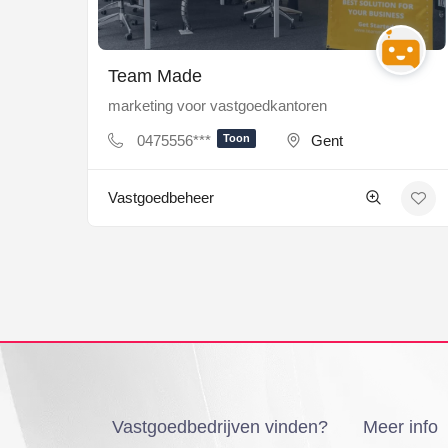
Team Made
marketing voor vastgoedkantoren
0475556***
Toon
Gent
Vastgoedbeheer
Vastgoedbedrijven vinden?
Meer info