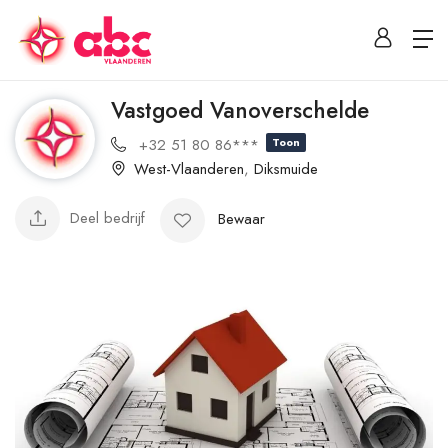
Vastgoed Vanoverschelde
+32 51 80 86***
Toon
West-Vlaanderen
,
Diksmuide
Deel bedrijf
Bewaar