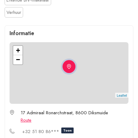
Verhuur
Informatie
+
−
Leaflet
17 Admiraal Ronarchstraat, 8600 Diksmuide
Route
Toon
+32 51 80 86***