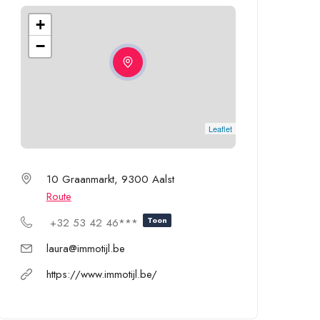
+
−
Leaflet
10 Graanmarkt, 9300 Aalst
Route
Toon
+32 53 42 46***
laura@immotijl.be
https://www.immotijl.be/