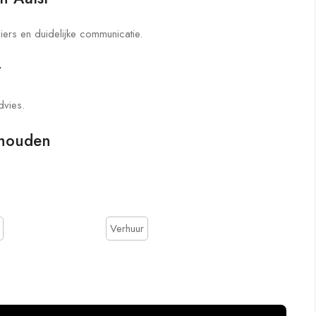
iers en duidelijke communicatie.
t
vies.
k houden
Verhuur