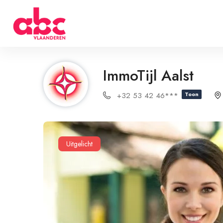
ImmoTijl Aalst
+32 53 42 46***
Toon
Uitgelicht