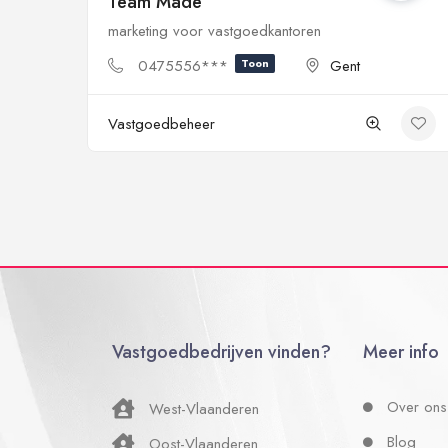
Team Made
marketing voor vastgoedkantoren
0475556***
Toon
Gent
Vastgoedbeheer
Vastgoedbedrijven vinden?
Meer info
Over ons
West-Vlaanderen
Blog
Oost-Vlaanderen