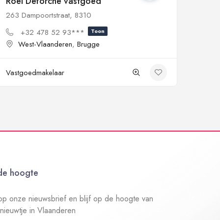
Roel Deforche vastgoed
263 Dampoortstraat, 8310
+32 478 52 93***
Toon
West-Vlaanderen
,
Brugge
Vastgoedmakelaar
 de hoogte
n op onze nieuwsbrief en blijf op de hoogte van
 nieuwtje in Vlaanderen