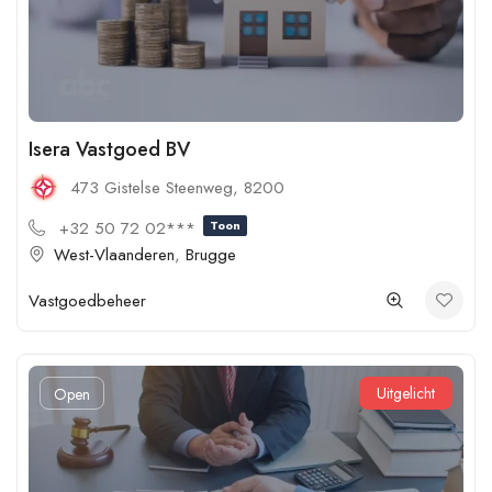
Isera Vastgoed BV
473 Gistelse Steenweg, 8200
+32 50 72 02***
Toon
West-Vlaanderen
,
Brugge
Vastgoedbeheer
Uitgelicht
Open