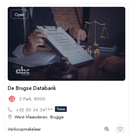
Open
De Brugse Databank
2 Park, 8000
+32 50 34 34***
Toon
West-Vlaanderen
,
Brugge
Verkoopmakelaar