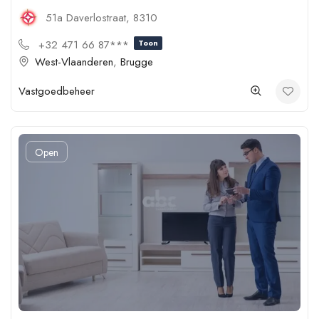
51a Daverlostraat, 8310
+32 471 66 87***
Toon
West-Vlaanderen
,
Brugge
Vastgoedbeheer
Open