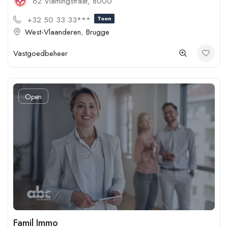
62 Vlamingstraat, 8000
+32 50 33 33***
Toon
West-Vlaanderen
,
Brugge
Vastgoedbeheer
Open
Famil Immo