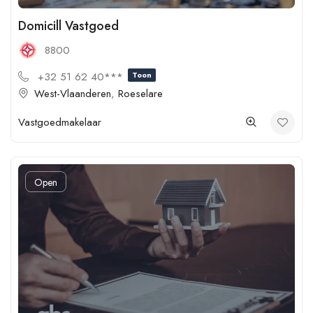
Domicill Vastgoed
8800
+32 51 62 40***
Toon
West-Vlaanderen
,
Roeselare
Vastgoedmakelaar
Open