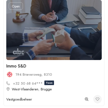
Open
Immo S&D
194 Brieversweg, 8310
+32 50 68 64***
Toon
West-Vlaanderen
,
Brugge
Vastgoedbeheer