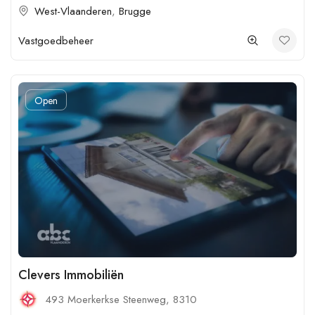
West-Vlaanderen
,
Brugge
Vastgoedbeheer
Open
Clevers Immobiliën
493 Moerkerkse Steenweg, 8310