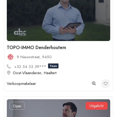
TOPO-IMMO Denderhoutem
9 Nieuwstraat, 9450
+32 54 33 39***
Toon
Oost-Vlaanderen
,
Haaltert
Verkoopmakelaar
Uitgelicht
Open