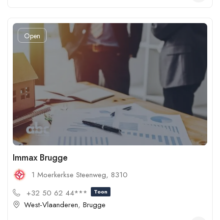
Open
Immax Brugge
1 Moerkerkse Steenweg, 8310
+32 50 62 44***
Toon
West-Vlaanderen
,
Brugge