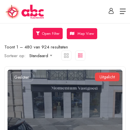
Map View
Open Filter
Toont
1
–
480
van 924 resultaten
Sorteer op:
Standaard
Uitgelicht
Gesloten