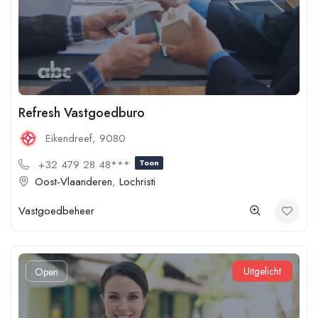
Refresh Vastgoedburo
Eikendreef, 9080
+32 479 28 48***
Toon
Oost-Vlaanderen
,
Lochristi
Vastgoedbeheer
Uitgelicht
Open