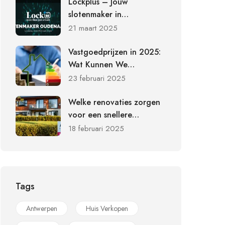
Lockplus – Jouw
slotenmaker in
Oudenaarde voor
21 maart 2025
beveiliging en
slotvervanging
Vastgoedprijzen in 2025:
Wat Kunnen We
Verwachten?
23 februari 2025
Welke renovaties zorgen
voor een snellere
verkoop?
18 februari 2025
Tags
Antwerpen
Huis Verkopen