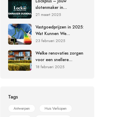
Lockplus – Jouw
slotenmaker in
Oudenaarde voor
21 maart 2025
beveiliging en
slotvervanging
Vastgoedprijzen in 2025:
Wat Kunnen We
Verwachten?
23 februari 2025
Welke renovaties zorgen
voor een snellere
verkoop?
18 februari 2025
Tags
Antwerpen
Huis Verkopen