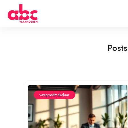
Post
vastgoedmakelaar