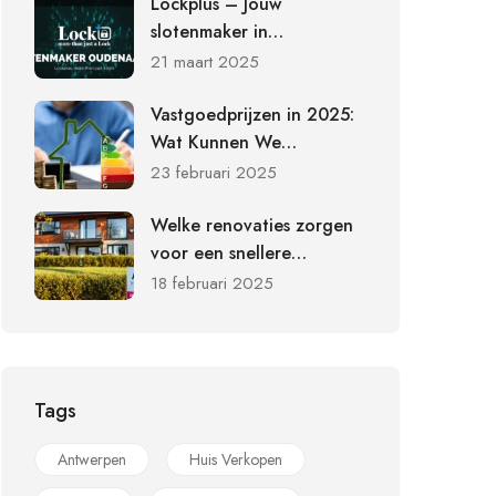
Lockplus – Jouw
slotenmaker in
Oudenaarde voor
21 maart 2025
beveiliging en
slotvervanging
Vastgoedprijzen in 2025:
Wat Kunnen We
Verwachten?
23 februari 2025
Welke renovaties zorgen
voor een snellere
verkoop?
18 februari 2025
Tags
Antwerpen
Huis Verkopen