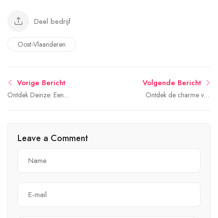
Deel bedrijf
Oost-Vlaanderen
Vorige Bericht
Volgende Bericht
Ontdek Deinze: Een
Ontdek de charme van
charmante stad vol historie
Ninove: historische
en cultuur
bezienswaardigheden,
cultuur en natuur!
Leave a Comment