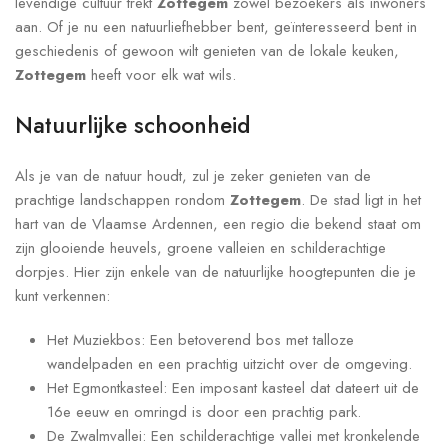
levendige cultuur trekt
Zottegem
zowel bezoekers als inwoners
aan. Of je nu een natuurliefhebber bent, geïnteresseerd bent in
geschiedenis of gewoon wilt genieten van de lokale keuken,
Zottegem
heeft voor elk wat wils.
Natuurlijke schoonheid
Als je van de natuur houdt, zul je zeker genieten van de
prachtige landschappen rondom
Zottegem
. De stad ligt in het
hart van de Vlaamse Ardennen, een regio die bekend staat om
zijn glooiende heuvels, groene valleien en schilderachtige
dorpjes. Hier zijn enkele van de natuurlijke hoogtepunten die je
kunt verkennen:
Het Muziekbos: Een betoverend bos met talloze
wandelpaden en een prachtig uitzicht over de omgeving.
Het Egmontkasteel: Een imposant kasteel dat dateert uit de
16e eeuw en omringd is door een prachtig park.
De Zwalmvallei: Een schilderachtige vallei met kronkelende