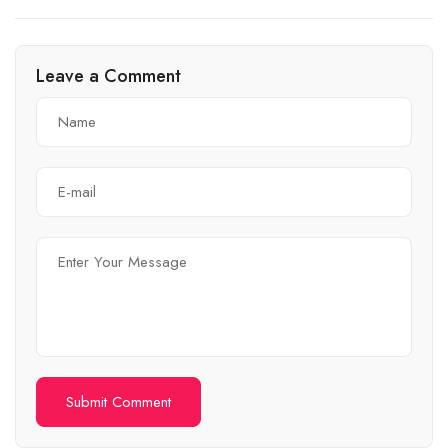
schatten van Eeklo: een
schatten van Zottegem:
betoverende Belgische
een betoverende reis door
stad!
de Belgische geschiedenis
Leave a Comment