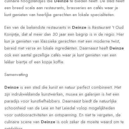
culinaire hoogstandjes die
Deinze
te bieden heeft. De stad heeft
een breed scala aan restaurants, brasseries en cafés waar je
kunt genieten van heerlijke gerechten en lokale specialiteiten.
Een van de bekendste restaurants in
Deinze
is Restaurant ’t Oud
Konijntje, dat al meer dan 30 jaar een begrip is in de regio. Hier
kun je genieten van klassieke gerechten met een moderne twist,
bereid met verse en lokale ingrediënten. Daarnaast heeft
Deinze
ook een aantal gezellige cafés waar je kunt genieten van een
lekker biertje of een kopje koffie.
Samenvatting
Deinze
is een stad die kunst en natuur perfect combineert. Met
zijn indrukwekkende kunstwerken, musea en galerijen is het een
paradijs voor kunstliefhebbers. Daarnaast biedt de natuurlijke
schoonheid van de Leie en het Leiedal volop mogelijkheden
voor outdooractiviteiten en ontspanning. En niet te vergeten, de
culinaire scene van
Deinze
is ook zeker de moeite waard om te
ontdekken.